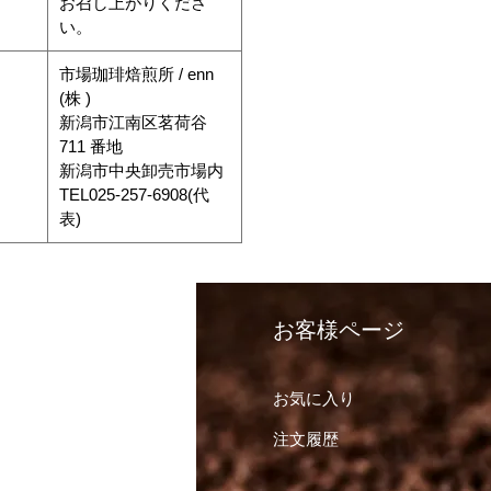
お召し上がりくださ
い。
市場珈琲焙煎所 / enn
(株 )
新潟市江南区茗荷谷
711 番地
新潟市中央卸売市場内
TEL025-257-6908(代
表)
利用ガイド
​お客様ページ
くある質問
お気に入り
社案内
注文履歴
問合せ