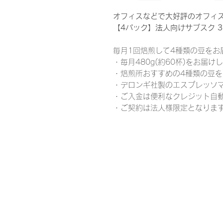
オフィスなどで大好評のオフィス de
【4パック】法人向けサブスク 3
毎月1回焙煎して4種類の豆をお
・毎月480g(約60杯)をお届け
・焙煎所おすすめの4種類の豆
・デロンギ社製のエスプレッソマ
・ご入金は便利なクレジット自
・ご契約は法人様限定となりま