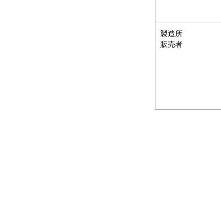
製造所
販売者
カテゴリー
ご
あがり珈琲
よ
ICHIBAブレンド
会
レンド
ドリップコーヒー
お