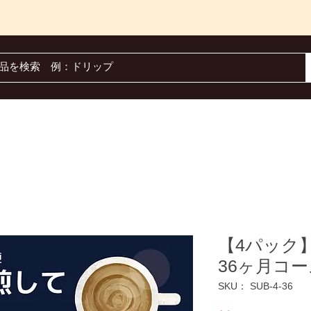
ナルブレンド
焙煎珈琲(豆 & 粉)
ギフト
お得な定期配送
【4パック
36ヶ月コ
SKU： SUB-4-36