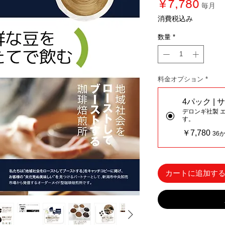
価
￥7,780
毎月
格
消費税込み
数量
*
料金オプション
*
4パック |
デロンギ社製 
す。
￥7,780
36
カートに追加す