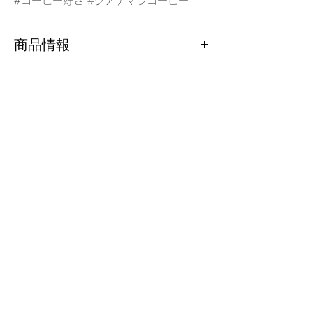
#コーヒー好き #グアテマラコーヒー
商品情報
名 称
グアテマラ (1袋 100g)
原材料名
コーヒー豆
生豆生産
グアテマラ
国
内容量
100g/1袋
メニュー
賞味期限
商品に記載
カテゴリー
あがり珈琲
保存方法
直射日光、高温多湿を
ICHIBAブレンド
避け
冷暗所で保存してくだ
ドリップコーヒー
さい。
2パック定期配送