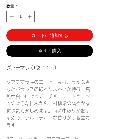
数量
*
カートに追加する
今すぐ購入
グアテマラ (1袋 100g)
グアテマラ産のコーヒー豆は、豊かな香
りとバランスの取れた味わいが特徴！焙
煎度合いによって、チョコレートやナッ
ツのような甘みから、柑橘系の爽やかな
酸味まで楽しめます。特に中煎りがおす
すめで、フルーティーな香りが引き立ち
ます。