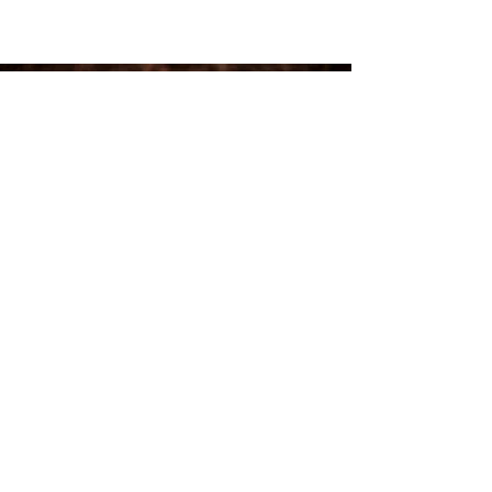
4・6パック定期配送
使用上の
開封後はできるだけ早
ギフト
注意
く
お召し上がりくださ
い。
​お客様ページ
製造所
市場珈琲焙煎所 / enn
お気に入り
販売者
(株 )
新潟市江南区茗荷谷711
注文履歴
番地
新潟市中央卸売市場内
TEL025-257-6908(代表)
ご利用ガイド
よくある質問
会社案内
お問合せ
特定商取引法に基づく表記
配送・返金について